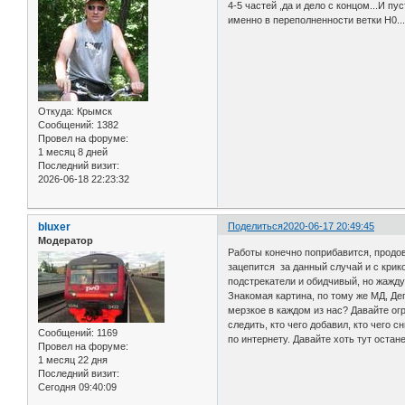
4-5 частей ,да и дело с концом...И п
именно в переполненности ветки Н0..
Откуда:
Крымск
Сообщений:
1382
Провел на форуме:
1 месяц 8 дней
Последний визит:
2026-06-18 22:23:32
bluxer
Поделиться
2020-06-17 20:49:45
Модератор
Работы конечно поприбавится, продов
зацепится за данный случай и с крик
подстрекатели и обидчивый, но жажду
Знакомая картина, по тому же МД, Де
мерзкое в каждом из нас? Давайте ог
следить, кто чего добавил, кто чего
Сообщений:
1169
по интернету. Давайте хоть тут остан
Провел на форуме:
1 месяц 22 дня
Последний визит:
Сегодня 09:40:09