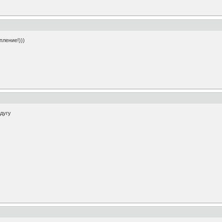
пление!)))
дугу