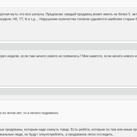
прочая муть-это все шелуха. Предлагаю: каждый продавец может иметь не более 5 акт
азделе: H0, TT, N и т.д.... Нарушение количества топиков-удаляется наиболее старые 
рез неделю, если там ничего нового не появилось? Мне кажется, если ничего нового из
о из лотов нет, то и нечего поднимать
ые продованы, которым надо скинуть товар. Есть ребята, которым по тем или иным пр
льные люди, не будут злоупотреблять, а продованов легко отследить..