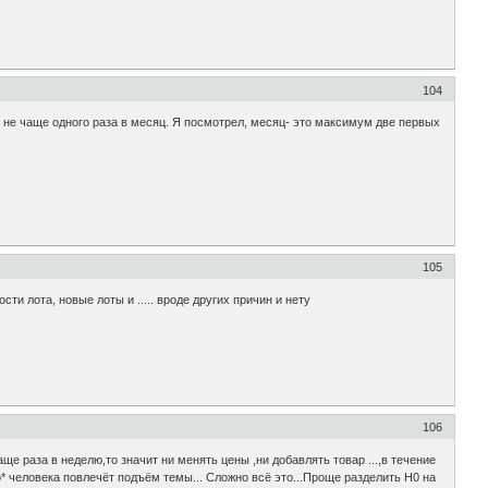
104
 - не чаще одного раза в месяц. Я посмотрел, месяц- это максимум две первых
105
ти лота, новые лоты и ..... вроде других причин и нету
106
аще раза в неделю,то значит ни менять цены ,ни добавлять товар ...,в течение
о* человека повлечёт подъём темы... Сложно всё это...Проще разделить Н0 на