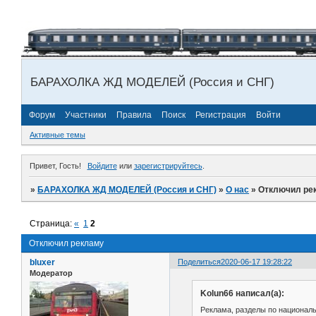
БАРАХОЛКА ЖД МОДЕЛЕЙ (Россия и СНГ)
Форум
Участники
Правила
Поиск
Регистрация
Войти
Активные темы
Привет, Гость!
Войдите
или
зарегистрируйтесь
.
»
БАРАХОЛКА ЖД МОДЕЛЕЙ (Россия и СНГ)
»
О нас
»
Отключил ре
Страница:
«
1
2
Отключил рекламу
bluxer
Поделиться
2020-06-17 19:28:22
Модератор
Kolun66 написал(а):
Реклама, разделы по национальн