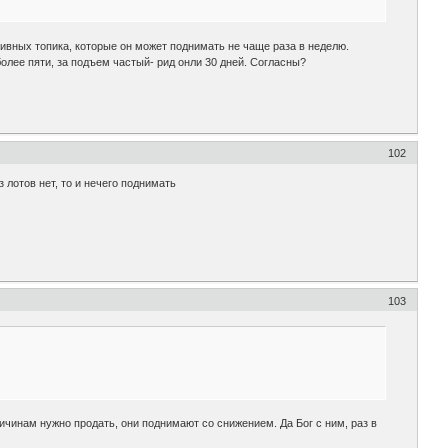
ивных топика, которые он может поднимать не чаще раза в неделю.
более пяти, за подъем частый- рид онли 30 дней. Согласны?
102
 лотов нет, то и нечего поднимать
103
ичинам нужно продать, они поднимают со снижением. Да Бог с ним, раз в