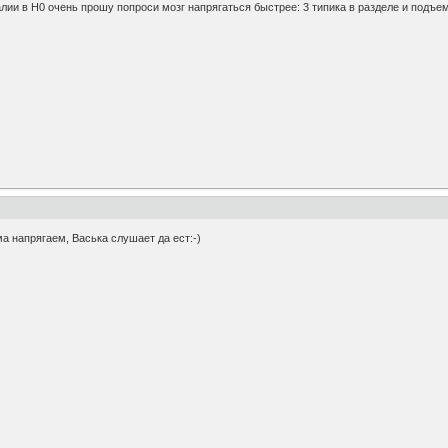
лии в Н0 очень прошу попроси мозг напрягаться быстрее: 3 типика в разделе и подъе
а напрягаем, Васька слушает да ест:-)