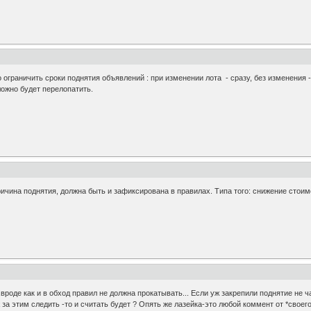
о ограничить сроки поднятия объявлений : при изменении лота - сразу, без изменения
ожно будет перелопатить.
ричина поднятия, должна быть и зафиксирована в правилах. Типа того: снижение стоимос
*,вроде как и в обход правил не должна прокатывать... Если уж закрепили поднятие не ч
 за этим следить -то и считать будет ? Опять же лазейка-это любой коммент от *своег