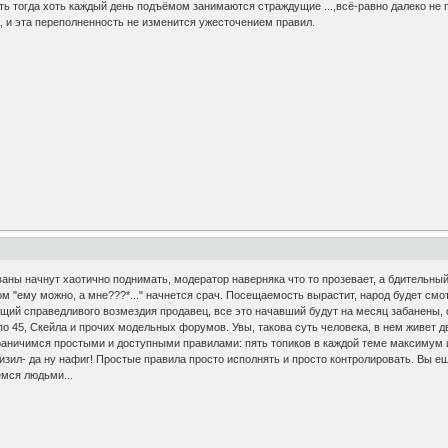
усть тогда хоть каждый день подъёмом занимаются страждущие ...,всё-равно далеко не 
., и эта переполненность не изменится ужесточением правил.
аны начнут хаотично поднимать, модератор наверняка что то прозевает, а бдительный
ом "ему можно, а мне???*..." начнется срач. Посещаемость вырастит, народ будет смо
щий справедливого возмездия продавец, все это начавший будут на месяц забанены, 
по 45, Скейла и прочих модельных форумов. Увы, такова суть человека, в нем живет дв
раничимся простыми и доступными правилами: пять топиков в каждой теме максимум и
 снизил- да ну нафиг! Простые правила просто исполнять и просто контролировать. Вы
емся людьми...