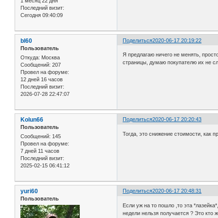
1 месяц 22 дня
Последний визит:
Сегодня 09:40:09
bl60
Поделиться
2020-06-17 20:19:22
Пользователь
Я предлагаю ничего не менять, прост
Откуда:
Москва
страницы, думаю покупателю их не сл
Сообщений:
207
Провел на форуме:
12 дней 16 часов
Последний визит:
2026-07-28 22:47:07
Kolun66
Поделиться
2020-06-17 20:20:43
Пользователь
Тогда, это снижение стоимости, как п
Сообщений:
145
Провел на форуме:
7 дней 11 часов
Последний визит:
2025-02-15 06:41:12
yuri60
Поделиться
2020-06-17 20:48:31
Пользователь
Если уж на то пошло ,то эта *лазейка
недели нельзя получается ? Это кто ж