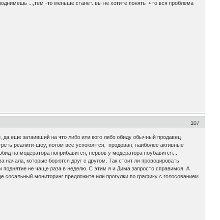
поднимешь ...,тем -то меньше станет. вы не хотите понять ,что вся проблема
107
, да еще затаивший на что либо или кого либо обиду обычный продавец
треть реалити-шоу, потом все успокоятся, продован, наиболее активные
обид на модератора поприбавится, нервов у модератора поубавится...
а начала, которые борются друг с другом. Так стоит ли провоцировать
 поднятие не чаще раза в неделю. С этим я и Дима запросто справимся. А
 еще сосальный мониторинг предложите или прогулки по графику с голосованием