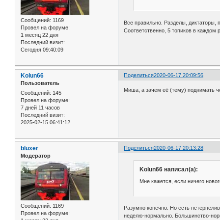
Сообщений:
1169
Все правильно. Разделы, диктаторы, 
Провел на форуме:
Соответственно, 5 топиков в каждом р
1 месяц 22 дня
Последний визит:
Сегодня 09:40:09
Kolun66
Поделиться
2020-06-17 20:09:56
Пользователь
Миша, а зачем её (тему) поднимать че
Сообщений:
145
Провел на форуме:
7 дней 11 часов
Последний визит:
2025-02-15 06:41:12
bluxer
Поделиться
2020-06-17 20:13:28
Модератор
Kolun66 написал(а):
Мне кажется, если ничего новог
Сообщений:
1169
Разумно конечно. Но есть нетерпелив
Провел на форуме:
неделю-нормально. Большинство-норма