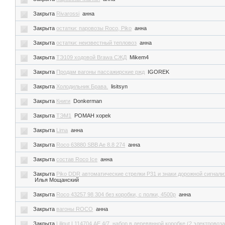
Закрыта
Rivarossi
анна
Закрыта
остатки: паровозы Roco, Piko
анна
Закрыта
остатки: неизвестный тепловоз
анна
Закрыта
ТЭ109 ходовой Brawa СЖД
Mikem4
Закрыта
Продам вагоны пассажирские ржд
IGOREK
Закрыта
Холодильник Брава.
lisitsyn
Закрыта
Книги
Donkerman
Закрыта
ТЭМ1
POMAH xopek
Закрыта
Lima
анна
Закрыта
Roco 63880 SBB Ae 8.8 274
анна
Закрыта
состав Roco Ice
анна
Закрыта
Piko DDR автоматические стрелки P31 и знаки дорожной сигнали
Илья Мощанский
Закрыта
Roco 43257 98 304 без коробки, с полки, 4500р
анна
Закрыта
вагоны ROCO
анна
Закрыта
Liliput L114704 АЕ 4/7, набор в деревянной коробке (2 электровоза