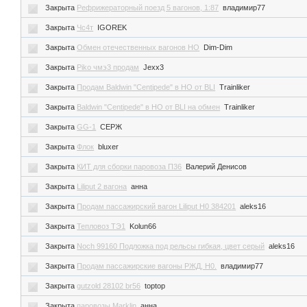
Закрыта
Рефрижераторный поезд 5 вагонов, 1:87
владимир77
Закрыта
Чс4т
IGOREK
Закрыта
Обмен отечественных вагонов НО
Dim-Dim
Закрыта
Piko чмэ3 продам
Jexx3
Закрыта
Продам Baldwin "Centipede" в НО от BLI
Trainliker
Закрыта
Baldwin "Centipede" в НО от BLI на обмен
Trainliker
Закрыта
GG-1
CЕРЖ
Закрыта
Флок
bluxer
Закрыта
КИТ для сборки паровоза П36
Валерий Денисов
Закрыта
Liliput 2 вагона
анна
Закрыта
Продам пассажирский вагон Liliput H0 384201
aleks16
Закрыта
Тепловоз ТЭ1
Kolun66
Закрыта
Noch 99160 Подложка под рельсы гибкая, цвет серый
aleks16
Закрыта
Продам пассажирские вагоны РЖД, Н0.
владимир77
Закрыта
gutzold 28102 br56
toptop
Закрыта
паровозы Marklin
анна