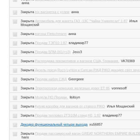
анна
Закрыта
trix вагонетка с углем
анна
Закрыта
Автомобиль для макета ГАЗ -13С "Чайка-Универсал" 1-87
Илья
Мощанский
Закрыта
вагоны Fleischmann
анна
Закрыта
Продам ТЭП10 1:87
владимир77
Закрыта
Продам БПМ-001(тэ3)
Jexx3
Закрыта
Распродажа локомотивов и вагонов США, Германия.
VK70369
Закрыта
Дизель-поезд Roco Lyntog и Сапсан РЖД PIKO декодер свет звук
Закрыта
Продам набор СЖД
Georgeee
Закрыта
Электропоезд немецких железных дорог ЕT 85
vonnesoff
Закрыта
Модели НО.Продам.
lisitsyn
Закрыта
Куплю коробки для вагонов от старого PIKO
Илья Мощанский
Закрыта
Продам тепловоз 2ТЭ10М стенд Н0, 1:87
владимир77
Декодер функциональный четыре выхода
xu56857
Закрыта
Продам пассажирский вагон GREAT NORTHERN EMPIRE BUILD
hans