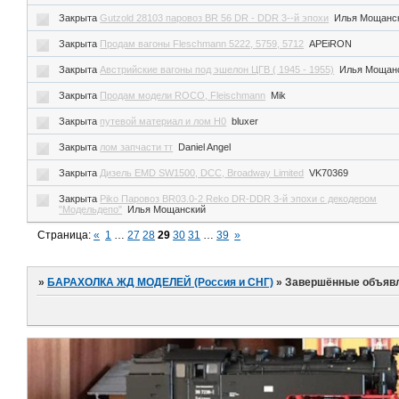
Закрыта
Gutzold 28103 паровоз BR 56 DR - DDR 3--й эпохи
Илья Мощанс
Закрыта
Продам вагоны Fleschmann 5222, 5759, 5712
APEiRON
Закрыта
Австрийские вагоны под эшелон ЦГВ ( 1945 - 1955)
Илья Мощан
Закрыта
Продам модели ROCO, Fleischmann
Mik
Закрыта
путевой материал и лом Н0
bluxer
Закрыта
лом запчасти тт
Daniel Angel
Закрыта
Дизель EMD SW1500, DCC, Broadway Limited
VK70369
Закрыта
Piko Паровоз BR03.0-2 Reko DR-DDR 3-й эпохи с декодером
"Модельдепо"
Илья Мощанский
Страница:
«
1
…
27
28
29
30
31
…
39
»
»
БАРАХОЛКА ЖД МОДЕЛЕЙ (Россия и СНГ)
»
Завершённые объяв