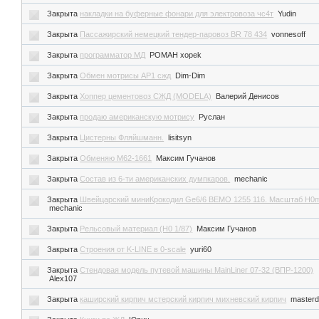
Закрыта
накладки на буферные фонари для электровоза чс4т
Yudin
Закрыта
Пассажирский немецкий тендер-паровоз BR 78 434
vonnesoff
Закрыта
программатор МД
POMAH xopek
Закрыта
Обмен мотрисы АР1 сжд
Dim-Dim
Закрыта
Хоппер цементовоз СЖД (MODELA)
Валерий Денисов
Закрыта
продаю американскую мотрису
Руслан
Закрыта
Цистерны Фляйшманн.
lisitsyn
Закрыта
Обменяю М62-1661
Максим Гучанов
Закрыта
Состав из 6-ти американских думпкаров.
mechanic
Закрыта
Швейцарский миниКрокодил Ge6/6 BEMO 1255 116. Масштаб H0
mechanic
Закрыта
Рельсовый материал (Н0 1/87)
Максим Гучанов
Закрыта
Строения от K-LINE в 0-scale
yuri60
Закрыта
Стендовая модель путевой машины MainLiner 07-32 (ВПР-1200)
Alex107
Закрыта
каширский кирпич мстерский кирпич михневский кирпич
master