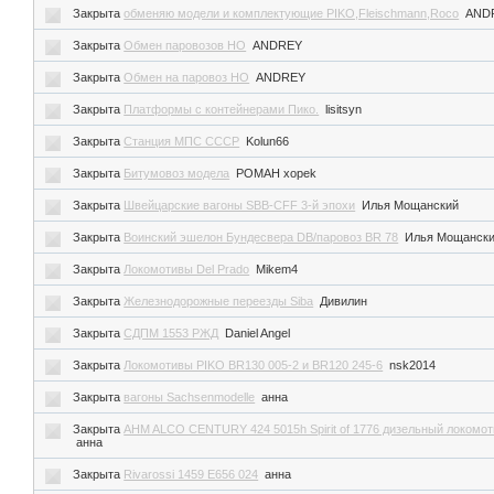
Закрыта
обменяю модели и комплектующие PIKO,Fleischmann,Roco
AND
Закрыта
Обмен паровозов НО
ANDREY
Закрыта
Обмен на паровоз НО
ANDREY
Закрыта
Платформы с контейнерами Пико.
lisitsyn
Закрыта
Станция МПС СССР
Kolun66
Закрыта
Битумовоз модела
POMAH xopek
Закрыта
Швейцарские вагоны SBB-CFF 3-й эпохи
Илья Мощанский
Закрыта
Воинский эшелон Бундесвера DB/паровоз BR 78
Илья Мощанск
Закрыта
Локомотивы Del Prado
Mikem4
Закрыта
Железнодорожные переезды Siba
Дивилин
Закрыта
СДПМ 1553 РЖД
Daniel Angel
Закрыта
Локомотивы PIKO BR130 005-2 и BR120 245-6
nsk2014
Закрыта
вагоны Sachsenmodelle
анна
Закрыта
AHM ALCO CENTURY 424 5015h Spirit of 1776 дизельный локомот
анна
Закрыта
Rivarossi 1459 E656 024
анна