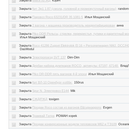
Закрыта
Книги по ЖД
Юрич
Закрыта
Кит Эр1 1:87 (смола, головной и промежуточный вагоны)
random
Закрыта
Паровоз Roco 63231/DR 35 1081-5
Илья Мощанский
Закрыта
2 вагона + машинка производитель неидентифицирован
анна
Закрыта
Piko DDR Рельсы, стрелки, перекрестья, тупики и раритетный мо
Илья Мощанский
Закрыта
Roco 41286 Zugset Elektrolok El 16 + Personenwagen NMJ. DCC/H
DasModul
Закрыта
Электропоезд SVT 137
Dim-Dim
Закрыта
Дербан набора думпкаров ROCO, артикулы: 67197, 67148.
Влад
Закрыта
Piko DR-DDR пять вагонов 4-й эпохи
Илья Мощанский
Закрыта
Кит ВЛ-10 Оренбург-хобби.
150rus
Закрыта
Spur N. Электровоз E144
Mik
Закрыта
СЖД/РЖД
toxigen
Закрыта
Продам Roco cостав из вагонов Eilzugwaggons
Evgen
Закрыта
Трамвай Татра
POMAH xopek
Закрыта
Продам конверсионные модели тепловозов М62 и ТЭ109
Oceani