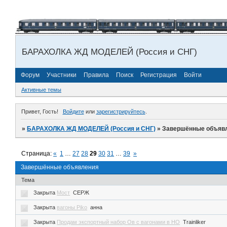
БАРАХОЛКА ЖД МОДЕЛЕЙ (Россия и СНГ)
Форум
Участники
Правила
Поиск
Регистрация
Войти
Активные темы
Привет, Гость!
Войдите
или
зарегистрируйтесь
.
»
БАРАХОЛКА ЖД МОДЕЛЕЙ (Россия и СНГ)
»
Завершённые объяв
Страница:
«
1
…
27
28
29
30
31
…
39
»
Завершённые объявления
Тема
Закрыта
Мост
CЕРЖ
Закрыта
вагоны Piko
анна
Закрыта
Продам экспортный набор Ов с вагонами в НО
Trainliker