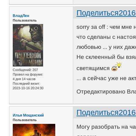
Поделиться
2016
ВладЛен
Пользователь
sorry за off : чем мн
что сделаны с насто
любовью ... у них да
Не склеенный бы взя
светящимся
Сообщений:
207
Провел на форуме:
... а сейчас уже не ак
4 дня 14 часов
Последний визит:
2023-10-16 20:24:30
Отредактировано Вла
Поделиться
2016
Илья Мощанский
Пользователь
Могу разобрать на ча