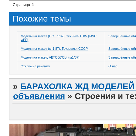
Страница:
1
Похожие темы
Модели на макет (HO_ 1:87): техника THW (МЧС
Завершённые об
ФРГ)
Модели на макет (м 1:87): Грузовики СССР
Завершённые об
Модели на макет: АВТОБУСЫ (м1/87)
Завершённые об
Отключил рекламу
О нас
»
БАРАХОЛКА ЖД МОДЕЛЕЙ (
объявления
»
Строения и те