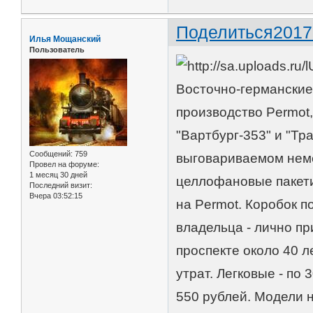
Поделиться
2017
Илья Мощанский
Пользователь
Восточно-германские 
производство Permot, 
"Вартбург-353" и "Тр
Сообщений:
759
выговариваемом неме
Провел на форуме:
1 месяц 30 дней
целлофановые пакети
Последний визит:
Вчера 03:52:15
на Permot. Коробок п
владельца - лично пр
проспекте около 40 ле
утрат. Легковые - по 
550 рублей. Модели н