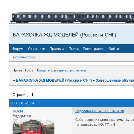
БАРАХОЛКА ЖД МОДЕЛЕЙ (Россия и СНГ)
Форум
Участники
Правила
Поиск
Регистрация
Войти
Активные темы
Привет, Гость!
Войдите
или
зарегистрируйтесь
.
»
БАРАХОЛКА ЖД МОДЕЛЕЙ (Россия и СНГ)
»
Завершённые объяв
Страница:
1
BR 218-217-8
bluxer
Поделиться
2014-10-19 16:34:38
Модератор
Собственно, из заголовка темы: куплю
типаразмерах НО, ТТ и N