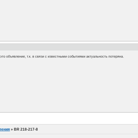
, это объявление, т.к. в связи с известными событиями актуальность потеряна.
ления
»
BR 218-217-8