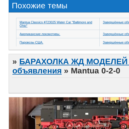
Похожие темы
Mantua Classics #723025 Water Car "Baltimore and
Завершённые об
Ohio"
Американские локомотивы.
Завершённые об
Паровозы США.
Завершённые об
»
БАРАХОЛКА ЖД МОДЕЛЕЙ (
объявления
»
Mantua 0-2-0