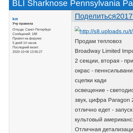
BLI Sharknose Pennsylvania 
Поделиться
2017
kot
Учу правила
Откуда:
Санкт-Петербург
Сообщений:
188
Провел на форуме:
Продам тепловоз
5 дней 14 часов
Последний визит:
Broadway Limited Imp
2020-10-06 13:56:27
2 секции, вторая - п
окрас - пеннсильван
сцепки кади
освещение - светоди
звук, цифра Paragon 
отлично едет - запуск
культовый американск
Отличная детализация