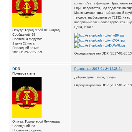
котле). Свет в фонарях. Травленые т
Один недостаток, над поддерживающей
Мною заменен штатный красный трубоп
тендера, на боковины от 72132, на к
воспринималась более грубо, как ши
Цена, 10500
Откуда:
Город-герой Ленинград
Сообщений:
58
Провел на форуме:
1 день 22 часа
Последний визит:
2023-11-24 21:50:59
Отредактировано DDR (2017-01-25 13:
DDR
Поделиться
2017-01-24 12:38:21
Пользователь
Добрый день. Вагон, продан!
Отредактировано DDR (2017-01-25 13:
Откуда:
Город-герой Ленинград
Сообщений:
58
Провел на форуме: