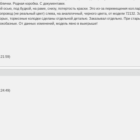
аблички. Родная коробка. С документами.
 осью, под будкой, на раме, снизу, потертость краски. Это из-за перемещения кол.па
ровод (не реальный цвет) слева, на аналогичный, черного цвета, от модели 72132. З
оторых, тормозные колодки сделаны отдельной деталью. Заказывал отдельно. При стары
рокобазные. От данных изменений, модель явно в выигрыше!
21:59)
24:49)