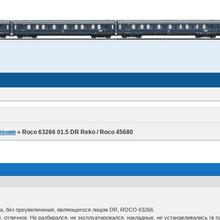
ления
»
Roco 63266 01.5 DR Reko / Roco 45680
а, без преувеличения, являющегося лицом DR, ROCO 63266.
, отличное. Не разбирался, не эксплуатировался, накладные, не устанавливались (в п