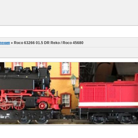
ления
»
Roco 63266 01.5 DR Reko / Roco 45680