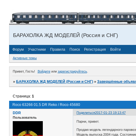
БАРАХОЛКА ЖД МОДЕЛЕЙ (Россия и СНГ)
Форум
Участники
Правила
Поиск
Регистрация
Войти
Активные темы
Привет, Гость!
Войдите
или
зарегистрируйтесь
.
»
БАРАХОЛКА ЖД МОДЕЛЕЙ (Россия и СНГ)
»
Завершённые объяв
Страница:
1
Roco 63266 01.5 DR Reko / Roco 45680
DDR
Поделиться
2017-01-23 19:13:47
Пользователь
Парни, привет.
Продаю модель легендарного паровоз
Модель выпуска 2004 года. Состояние