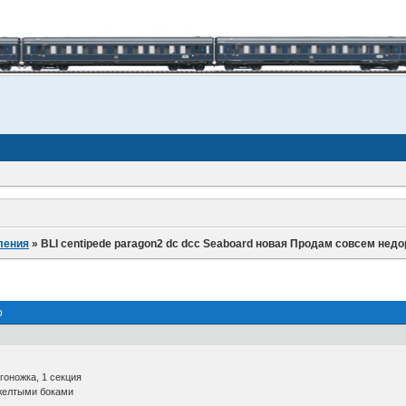
ления
»
BLI centipede paragon2 dc dcc Seaboard новая Продам совсем недо
о
огоножка, 1 секция
 желтыми боками