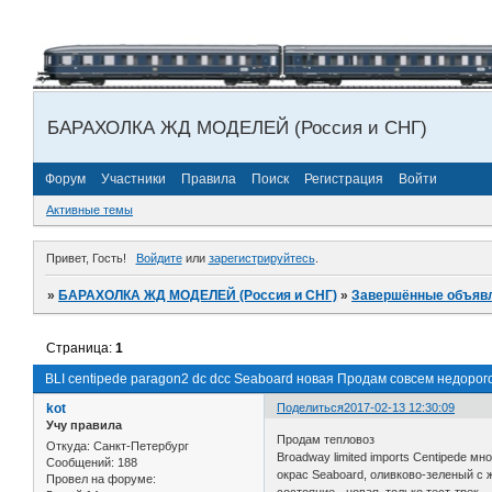
БАРАХОЛКА ЖД МОДЕЛЕЙ (Россия и СНГ)
Форум
Участники
Правила
Поиск
Регистрация
Войти
Активные темы
Привет, Гость!
Войдите
или
зарегистрируйтесь
.
»
БАРАХОЛКА ЖД МОДЕЛЕЙ (Россия и СНГ)
»
Завершённые объяв
Страница:
1
BLI centipede paragon2 dc dcc Seaboard новая Продам совсем недорог
kot
Поделиться
2017-02-13 12:30:09
Учу правила
Продам тепловоз
Откуда:
Санкт-Петербург
Broadway limited imports Centipede мн
Сообщений:
188
окрас Seaboard, оливково-зеленый с
Провел на форуме: