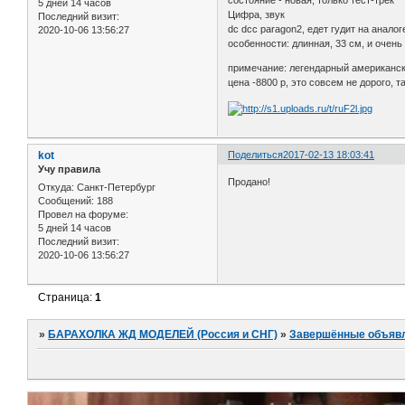
состояние - новая, только тест-трек
5 дней 14 часов
Цифра, звук
Последний визит:
dc dcc paragon2, едет гудит на анало
2020-10-06 13:56:27
особенности: длинная, 33 см, и очень
примечание: легендарный американск
цена -8800 р, это совсем не дорого, т
kot
Поделиться
2017-02-13 18:03:41
Учу правила
Продано!
Откуда:
Санкт-Петербург
Сообщений:
188
Провел на форуме:
5 дней 14 часов
Последний визит:
2020-10-06 13:56:27
Страница:
1
»
БАРАХОЛКА ЖД МОДЕЛЕЙ (Россия и СНГ)
»
Завершённые объяв