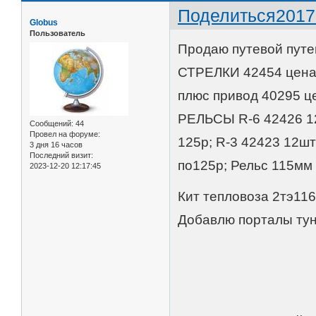
Поделиться
2017
Globus
Пользователь
Продаю путевой путе
СТРЕЛКИ 42454 цена 
плюс привод 40295 це
РЕЛЬСЫ R-6 42426 12ш
Сообщений:
44
Провел на форуме:
125р; R-3 42423 12шт
3 дня 16 часов
Последний визит:
по125р; Рельс 115мм
2023-12-20 12:17:45
Кит тепловоза 2тэ116
Добавлю порталы ту