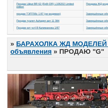
Продам Liliput BR 62 (EpIII-DR) L106202 Limited
Продажа ЖД модел
edition
продам ТЭП70бс 1:87 (не модимио)
Завершённые об
Продам туалет Auhagen арт 11 384
Завершённые об
Продам кит чс4 В Калиманова 1/87
Завершённые об
»
БАРАХОЛКА ЖД МОДЕЛЕЙ (
объявления
»
ПРОДАЮ "G"