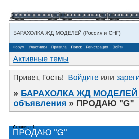
БАРАХОЛКА ЖД МОДЕЛЕЙ (Россия и СНГ)
Форум
Участники
Правила
Поиск
Регистрация
Войти
Активные темы
Привет, Гость!
Войдите
или
зарег
»
БАРАХОЛКА ЖД МОДЕЛЕЙ (
объявления
»
ПРОДАЮ "G"
Страница:
1
ПРОДАЮ "G"