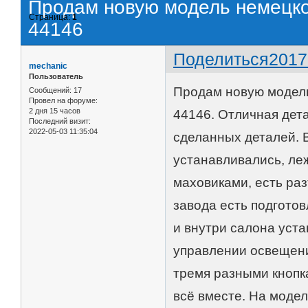
Продам новую модель немецкой
Страница:
1
44146
Поделиться
2017
mechanic
Пользователь
Продам новую модель 
Сообщений:
17
Провел на форуме:
2 дня 15 часов
44146. Отличная дет
Последний визит:
2022-05-03 11:35:04
сделанных деталей. 
устанавливались, леж
маховиками, есть ра
завода есть подгото
и внутри салона уст
управлении освещение
тремя разными кнопк
всё вместе. На моде