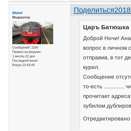
Поделиться
2018
bluxer
Модератор
Царъ Батюшка 
Доброй Ночи! Ана
вопрос в личном с
Сообщений:
1169
Провел на форуме:
отправив, в тот д
1 месяц 22 дня
Последний визит:
Вчера 23:43:49
курил.
Сообщение отсутс
то-есть ...........
прочитает адресат
зубилом дублиро
Отредактировано 