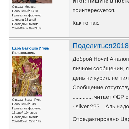
Итог: пишите в пост
Откуда:
Москва
поинтересуется.
Сообщений:
1410
Провел на форуме:
1 месяц 13 дней
Как то так.
Последний визит:
2026-08-07 09:03:09
Поделиться
2018
Царъ Батюшка Игорь
Пользователь
Доброй Ночи! Аналоги
личном сообщении, я 
день ни курил, не пил
Сообщение отсутствуе
.............. читает
Откуда:
Белая Русь
Сообщений:
319
- silver ??? Аль над
Провел на форуме:
13 дней 10 часов
Последний визит:
Отредактировано Цар
2026-05-28 22:07:42