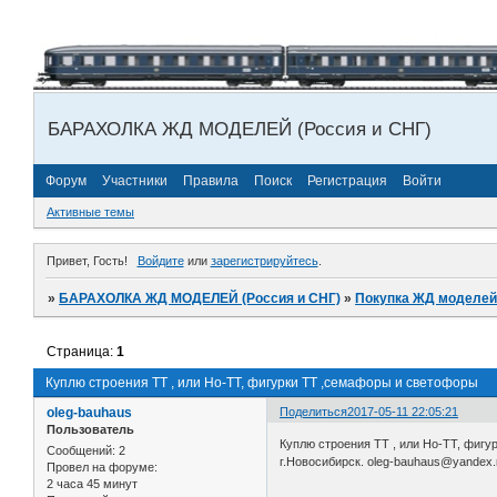
БАРАХОЛКА ЖД МОДЕЛЕЙ (Россия и СНГ)
Форум
Участники
Правила
Поиск
Регистрация
Войти
Активные темы
Привет, Гость!
Войдите
или
зарегистрируйтесь
.
»
БАРАХОЛКА ЖД МОДЕЛЕЙ (Россия и СНГ)
»
Покупка ЖД моделей
Страница:
1
Куплю строения ТТ , или Но-ТТ, фигурки ТТ ,семафоры и светофоры
oleg-bauhaus
Поделиться
2017-05-11 22:05:21
Пользователь
Куплю строения ТТ , или Но-ТТ, фиг
Сообщений:
2
г.Новосибирск. oleg-bauhaus@yandex.
Провел на форуме:
2 часа 45 минут