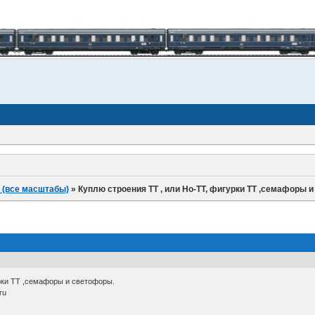
 (все масштабы)
»
Куплю строения ТТ , или Но-ТТ, фигурки ТТ ,семафоры 
урки ТТ ,семафоры и светофоры.
ru