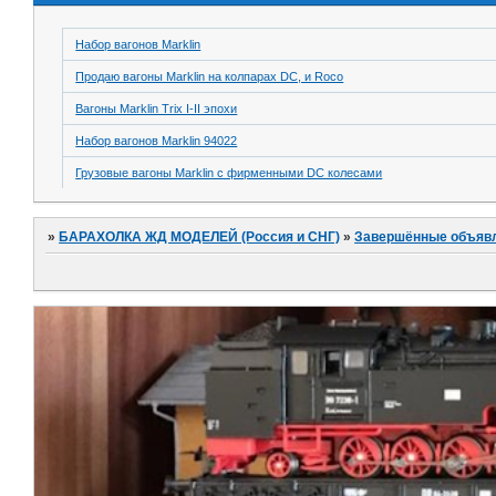
Набор вагонов Marklin
Продаю вагоны Marklin на колпарах DC, и Roco
Вагоны Marklin Trix I-II эпохи
Набор вагонов Marklin 94022
Грузовые вагоны Marklin с фирменными DC колесами
»
БАРАХОЛКА ЖД МОДЕЛЕЙ (Россия и СНГ)
»
Завершённые объяв