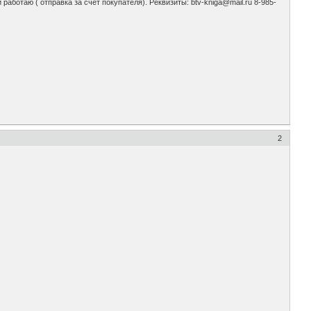
й работаю ( отправка за счет покупателя). Реквизиты: btv-kniga@mail.ru 8-985-
2