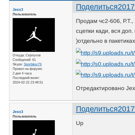
Поделиться
2017
Jexx3
Пользователь
Продам чс2-606, Р.Т.,
сцепки кади, вся доп.
)отдельно в пакетика
Откуда:
Серпухов
Сообщений:
61
Skype:
Sporbiker79
Провел на форуме:
2 дня 4 часа
Последний визит:
2024-02-22 23:48:51
Отредактировано Jexx
Поделиться
2017
Jexx3
Пользователь
Up