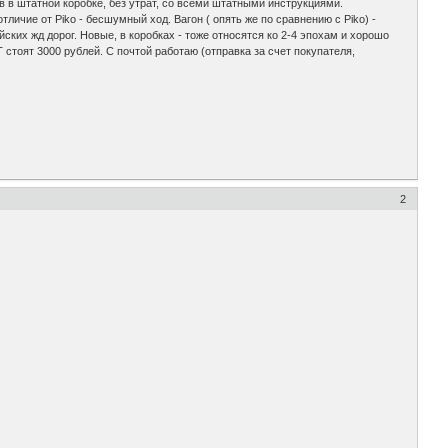
в в штатной коробке, без утрат, со всеми штатными инструкциями.
личие от Piko - бесшумный ход. Вагон ( опять же по сравнению с Piko) -
ских жд дорог. Новые, в коробках - тоже относятся ко 2-4 эпохам и хорошо
 стоят 3000 рублей. С почтой работаю (отправка за счет покупателя,
2