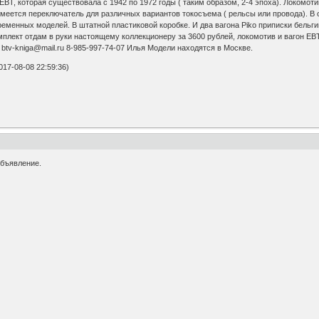
BT, которая существовала с 1942 по 1972 годы ( таким образом, 2-4 эпоха). Локомоти
меется переключатель для различных вариантов токосъема ( рельсы или провода). В от
еменных моделей. В штатной пластиковой коробке. И два вагона Piko приписки бельгий
мплект отдам в руки настоящему коллекционеру за 3600 рублей, локомотив и вагон EBT
btv-kniga@mail.ru 8-985-997-74-07 Илья Модели находятся в Москве.
17-08-08 22:59:36)
объявление.