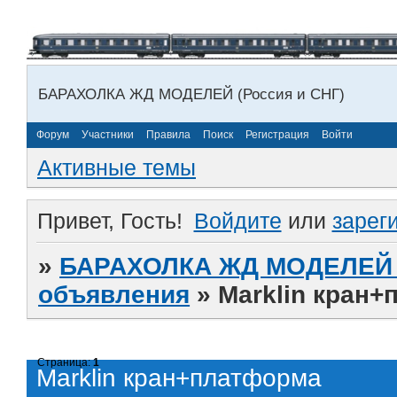
БАРАХОЛКА ЖД МОДЕЛЕЙ (Россия и СНГ)
Форум
Участники
Правила
Поиск
Регистрация
Войти
Активные темы
Привет, Гость!
Войдите
или
зарег
»
БАРАХОЛКА ЖД МОДЕЛЕЙ (
объявления
»
Marklin кран
Страница:
1
Marklin кран+платформа