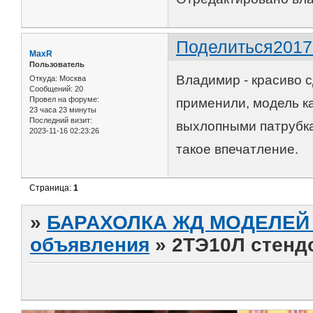
Поделиться
2017
MaxR
Пользователь
Владимир - красиво с
Откуда:
Москва
Сообщений:
20
Провел на форуме:
применили, модель ка
23 часа 23 минуты
Последний визит:
выхлопными патрубкам
2023-11-16 02:23:26
такое впечатление.
Страница:
1
»
БАРАХОЛКА ЖД МОДЕЛЕЙ (
объявления
»
2ТЭ10Л стенд