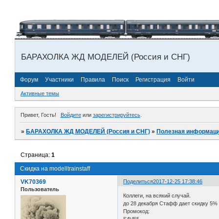
БАРАХОЛКА ЖД МОДЕЛЕЙ (Россия и СНГ)
Форум
Участники
Правила
Поиск
Регистрация
Войти
Активные темы
Привет, Гость!
Войдите
или
зарегистрируйтесь
.
»
БАРАХОЛКА ЖД МОДЕЛЕЙ (Россия и СНГ)
»
Полезная информаци
Страница:
1
Скидка на modelltrainstaff
VK70369
Поделиться
2017-12-25 17:38:46
Пользователь
Коллеги, на всякий случай.
до 28 декабря Стафф дает скидку 5% 
Промокод: