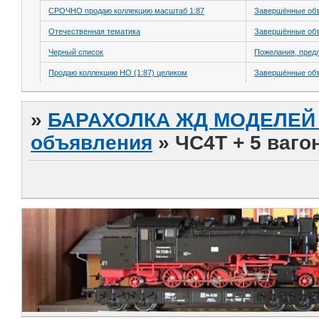
СРОЧНО продаю коллекцию масштаб 1:87
Завершённые об
Отечественная тематика
Завершённые об
Черный список
Пожелания, пред
Продаю коллекцию HO (1:87) целиком
Завершённые об
»
БАРАХОЛКА ЖД МОДЕЛЕЙ (
объявления
»
ЧС4Т + 5 ваго