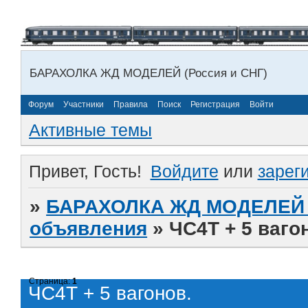
БАРАХОЛКА ЖД МОДЕЛЕЙ (Россия и СНГ)
Форум
Участники
Правила
Поиск
Регистрация
Войти
Активные темы
Привет, Гость!
Войдите
или
зарег
»
БАРАХОЛКА ЖД МОДЕЛЕЙ (
объявления
»
ЧС4Т + 5 ваго
Страница:
1
ЧС4Т + 5 вагонов.