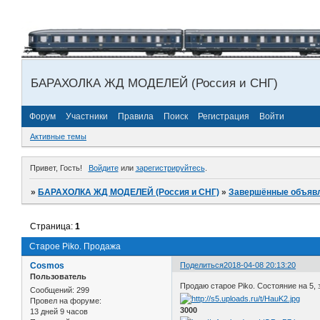
БАРАХОЛКА ЖД МОДЕЛЕЙ (Россия и СНГ)
Форум
Участники
Правила
Поиск
Регистрация
Войти
Активные темы
Привет, Гость!
Войдите
или
зарегистрируйтесь
.
»
БАРАХОЛКА ЖД МОДЕЛЕЙ (Россия и СНГ)
»
Завершённые объяв
Страница:
1
Старое Piko. Продажа
Cosmos
Поделиться
2018-04-08 20:13:20
Пользователь
Продаю старое Piko. Cocтояние на 5,
Сообщений:
299
Провел на форуме:
3000
13 дней 9 часов