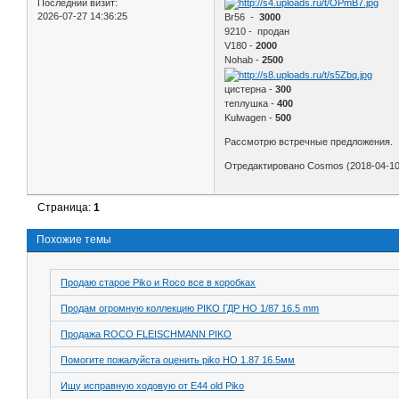
Последний визит:
2026-07-27 14:36:25
Br56 -
3000
9210 - продан
V180 -
2000
Nohab -
2500
цистерна -
300
теплушка -
400
Kulwagen -
500
Рассмотрю встречные предложения.
Отредактировано Cosmos (2018-04-10 
Страница:
1
Похожие темы
Продаю старое Piko и Roco все в коробках
Продам огромную коллекцию PIKO ГДР HO 1/87 16.5 mm
Продажа ROCO FLEISCHMANN PIKO
Помогите пожалуйста оценить piko HO 1.87 16.5мм
Ищу исправную ходовую от Е44 old Piko