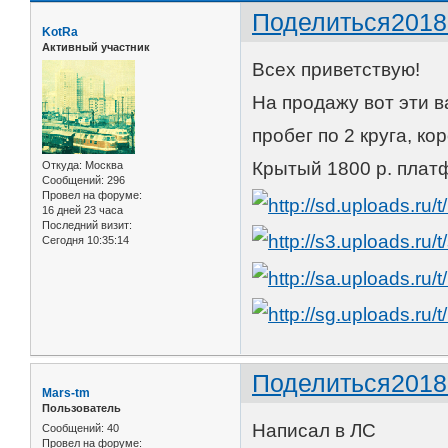
Поделиться
2018
KotRa
Активный участник
Всех приветствую!
На продажу вот эти в
пробег по 2 круга, к
Крытый 1800 р. платф
Откуда:
Москва
Сообщений:
296
Провел на форуме:
16 дней 23 часа
Последний визит:
Сегодня 10:35:14
Поделиться
2018
Mars-tm
Пользователь
Написал в ЛС
Сообщений:
40
Провел на форуме: