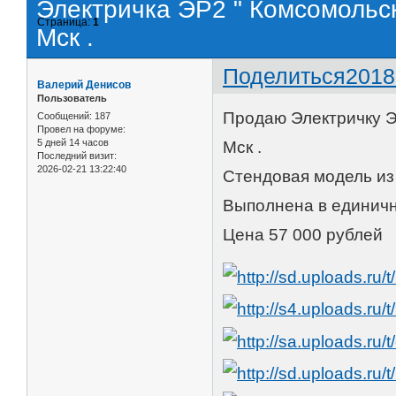
Электричка ЭР2 " Комсомольск
Страница:
1
Мск .
Поделиться
2018
Валерий Денисов
Пользователь
Продаю Электричку Э
Сообщений:
187
Провел на форуме:
5 дней 14 часов
Мск .
Последний визит:
2026-02-21 13:22:40
Стендовая модель из 
Выполнена в единичн
Цена 57 000 рублей