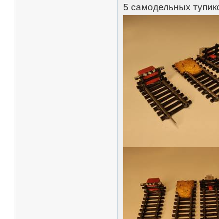
5 самодельных тупико