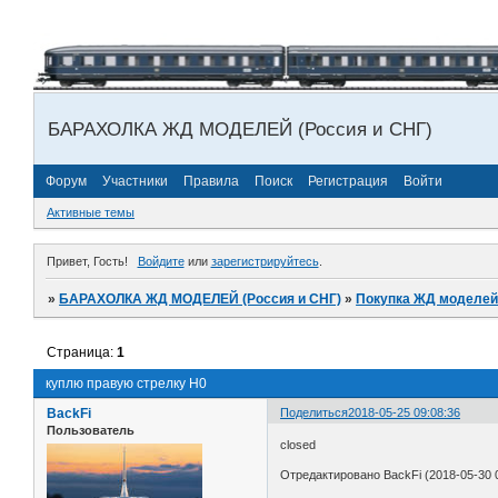
БАРАХОЛКА ЖД МОДЕЛЕЙ (Россия и СНГ)
Форум
Участники
Правила
Поиск
Регистрация
Войти
Активные темы
Привет, Гость!
Войдите
или
зарегистрируйтесь
.
»
БАРАХОЛКА ЖД МОДЕЛЕЙ (Россия и СНГ)
»
Покупка ЖД моделей
Страница:
1
куплю правую стрелку H0
BackFi
Поделиться
2018-05-25 09:08:36
Пользователь
closed
Отредактировано BackFi (2018-05-30 0