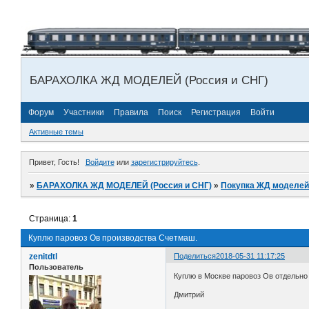
БАРАХОЛКА ЖД МОДЕЛЕЙ (Россия и СНГ)
Форум
Участники
Правила
Поиск
Регистрация
Войти
Активные темы
Привет, Гость!
Войдите
или
зарегистрируйтесь
.
»
БАРАХОЛКА ЖД МОДЕЛЕЙ (Россия и СНГ)
»
Покупка ЖД моделей
Страница:
1
Куплю паровоз Ов производства Счетмаш.
zenitdtl
Поделиться
2018-05-31 11:17:25
Пользователь
Куплю в Москве паровоз Ов отдельно 
Дмитрий