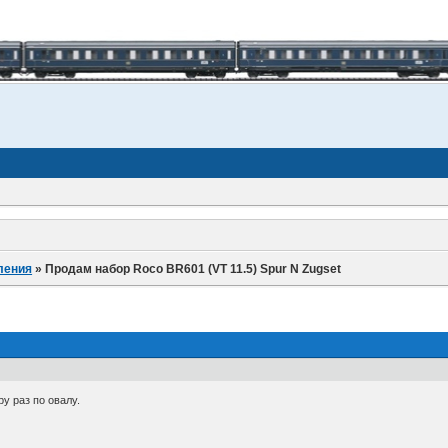
ления
»
Продам набор Roco BR601 (VT 11.5) Spur N Zugset
у раз по овалу.