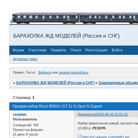
БАРАХОЛКА ЖД МОДЕЛЕЙ (Россия и СНГ)
Форум
Участники
Правила
Поиск
Регистрация
Войти
Активные темы
Привет, Гость!
Войдите
или
зарегистрируйтесь
.
»
БАРАХОЛКА ЖД МОДЕЛЕЙ (Россия и СНГ)
»
Завершённые объяв
Страница:
1
Продам набор Roco BR601 (VT 11.5) Spur N Zugset
random
Поделиться
2018-06-22 01:01:16
Пользователь
Набор практически новый, катался пар
Сообщений:
789
10 000 р.
РЕЗЕРВ
Провел на форуме:
21 день 9 часов