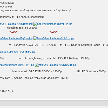
ючая Москву)
елоруссию)
м, что я успею любому из коллег отправить "под ёлочку"
 Паровозы МТН с парогенераторами.
х по 26500р
ПРОДАН
ПРОДАН
p МТН сплотка ALCO FA1+FB1 - 17000p MTH GE Dash-9, Southern Pacific - 140
000p Sunset (Samghonsa)латунь EMD GP7 Belt Railway - 19000p
tain BRC EMD SD40-2 - 13000p MTH FB Soo Line - 5000p
рты Сити и Альфа - банков, терминал Элекснет, PayPal.
 16:26:21)