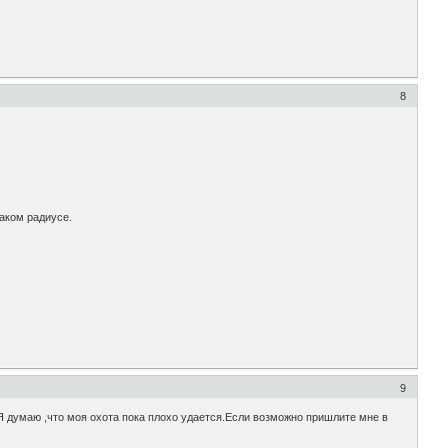
8
аком радиусе.
9
.Я думаю ,что моя охота пока плохо удается.Если возможно пришлите мне в