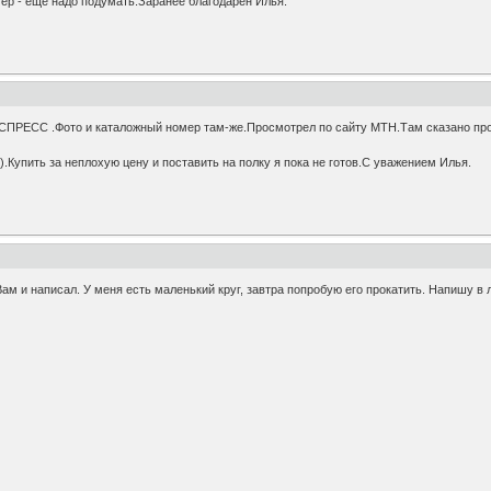
мер - еще надо подумать.Заранее благодарен Илья.
РЕСС .Фото и каталожный номер там-же.Просмотрел по сайту MTH.Там сказано про 18
.Купить за неплохую цену и поставить на полку я пока не готов.С уважением Илья.
 Вам и написал. У меня есть маленький круг, завтра попробую его прокатить. Напишу в 