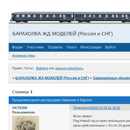
БАРАХОЛКА ЖД МОДЕЛЕЙ (Россия и СНГ)
Форум
Участники
Правила
Поиск
Регистрация
Войти
Активные темы
Привет, Гость!
Войдите
или
зарегистрируйтесь
.
»
БАРАХОЛКА ЖД МОДЕЛЕЙ (Россия и СНГ)
»
Завершённые объяв
Страница:
1
Предновогодняя распродажа Америка и Европа
VK70369
Поделиться
2018-12-03 21:16:20
Пользователь
Всем привет.
Под Новый год устрою небольшую рас
Цены действительны с 3го по 24 дека