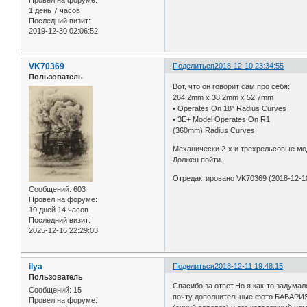
1 день 7 часов
Последний визит:
2019-12-30 02:06:52
VK70369
Поделиться
2018-12-10 23:34:55
Пользователь
Вот, что он говорит сам про себя:
264.2mm x 38.2mm x 52.7mm
• Operates On 18” Radius Curves
• 3E+ Model Operates On R1
(360mm) Radius Curves
Механически 2-х и трехрельсовые мод
Должен пойти.
Отредактировано VK70369 (2018-12-10
Сообщений:
603
Провел на форуме:
10 дней 14 часов
Последний визит:
2025-12-16 22:29:03
ilya
Поделиться
2018-12-11 19:48:15
Пользователь
Спасибо за ответ.Но я как-то задума
Сообщений:
15
почту дополнительные фото БАВАР
Провел на форуме: