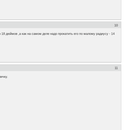
10
 дюймов ,а как на самом деле надо прокатить его по малому радиусу - 14
11
личку.