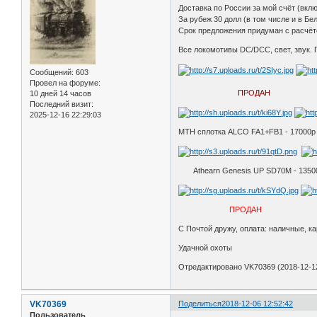
Доставка по России за мой счёт (вкл
За рубеж 30 долл (в том числе и в Б
Срок предложения придуман с расчёто
Все локомотивы DC/DCC, свет, звук.
Сообщений:
603
любой из трё
Провел на форуме:
ПРОДАН
10 дней 14 часов
Последний визит:
2025-12-16 22:29:03
МТН сплотка ALCO FA1+FB1 - 17000
Athearn Genesis UP SD70M - 135
ПРОДАН
Intermoun
С Почтой дружу, оплата: наличные, ка
Удачной охоты
Отредактировано VK70369 (2018-12-12
VK70369
Поделиться
2018-12-06 12:52:42
Пользователь