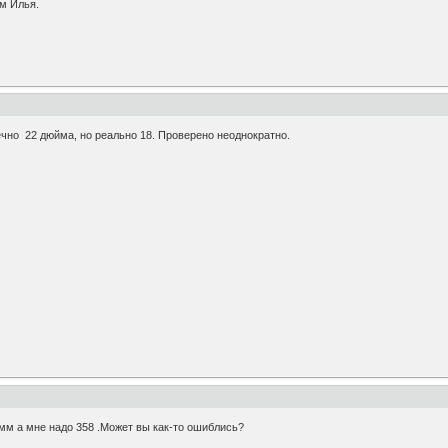
м Илья.
нечно 22 дюйма, но реально 18. Проверено неоднократно.
мм а мне надо 358 .Может вы как-то ошиблись?