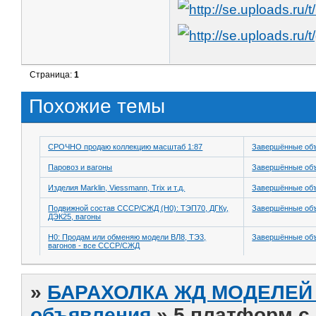
Страница:
1
Похожие темы
СРОЧНО продаю коллекцию масштаб 1:87
Завершённые об
Паровоз и вагоны
Завершённые об
Изделия Marklin, Viessmann, Trix и т.д.
Завершённые об
Подвижной состав СССР/СЖД (H0): ТЭП70, ДГКу,
Завершённые об
ДЭК25, вагоны
H0: Продам или обменяю модели ВЛ8, ТЭ3,
Завершённые об
вагонов - все СССР/СЖД
»
БАРАХОЛКА ЖД МОДЕЛЕЙ (
объявления
»
5 платформ с