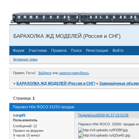
БАРАХОЛКА ЖД МОДЕЛЕЙ (Россия и СНГ)
Форум
Участники
Правила
Поиск
Регистрация
Войти
Активные темы
Привет, Гость!
Войдите
или
зарегистрируйтесь
.
»
БАРАХОЛКА ЖД МОДЕЛЕЙ (Россия и СНГ)
»
Завершённые объяв
Страница:
1
Паровоз Н0е ROCO 33250 продам
corg45
Поделиться
2019-01-17 13:13:35
Пользователь
Паровоз Н0е ROCO 33250 продам ил
Сообщений:
12
Провел на форуме:
9 часов 15 минут