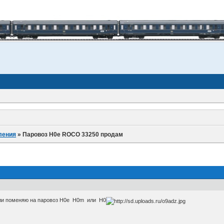
ления
»
Паровоз Н0е ROCO 33250 продам
и поменяю на паровоз Н0е Н0m или Н0