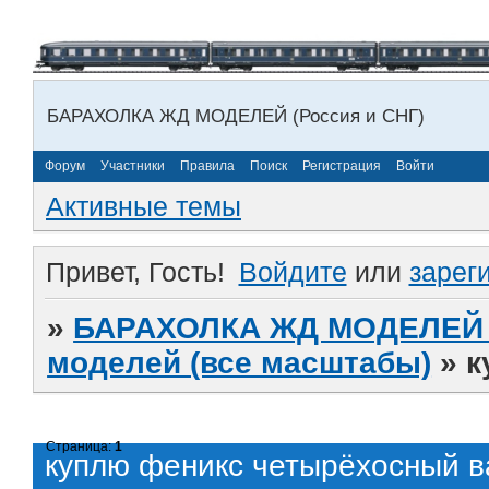
БАРАХОЛКА ЖД МОДЕЛЕЙ (Россия и СНГ)
Форум
Участники
Правила
Поиск
Регистрация
Войти
Активные темы
Привет, Гость!
Войдите
или
зарег
»
БАРАХОЛКА ЖД МОДЕЛЕЙ (
моделей (все масштабы)
»
к
Страница:
1
куплю феникс четырёхосный в