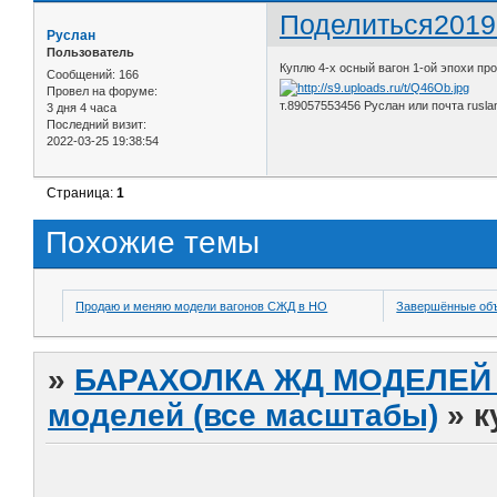
Поделиться
2019
Руслан
Пользователь
Куплю 4-х осный вагон 1-ой эпохи про
Сообщений:
166
Провел на форуме:
т.89057553456 Руслан или почта rusla
3 дня 4 часа
Последний визит:
2022-03-25 19:38:54
Страница:
1
Похожие темы
Продаю и меняю модели вагонов СЖД в НО
Завершённые об
»
БАРАХОЛКА ЖД МОДЕЛЕЙ (
моделей (все масштабы)
»
к