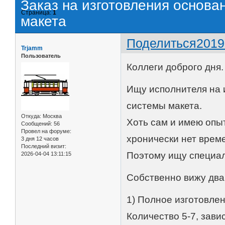
Заказ на изготовления основа
Страница:
1
макета
Поделиться
2019
Trjamm
Пользователь
Коллеги доброго дня.
Ищу исполнителя на 
системы макета.
Откуда:
Москва
Хоть сам и имею опыт
Сообщений:
56
Провел на форуме:
хронически нет врем
3 дня 12 часов
Последний визит:
Поэтому ищу специал
2026-04-04 13:11:15
Собственно вижу два
1) Полное изготовлени
Количество 5-7, зави