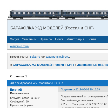
БАРАХОЛКА ЖД МОДЕЛЕЙ (Россия и СНГ)
Форум
Участники
Правила
Поиск
Регистрация
Войти
Активные темы
Привет, Гость!
Войдите
или
зарегистрируйтесь
.
»
БАРАХОЛКА ЖД МОДЕЛЕЙ (Россия и СНГ)
»
Завершённые объяв
Страница:
1
кит электровоза чс7 .Масштаб НО 1/87
Евгений
Поделиться
2019-06-05 20:18:39
Пользователь
Продам латунный кит электровоза чс
Откуда:
Ростов на Дону
Высочайшая деталировка.
Сообщений:
29
+ Roco - Электровоз 112 122-7 DB AG
Провел на форуме: