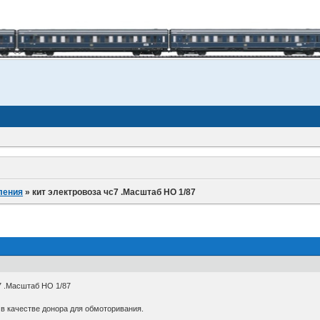
ления
»
кит электровоза чс7 .Масштаб НО 1/87
7 .Масштаб НО 1/87
 в качестве донора для обмоторивания.