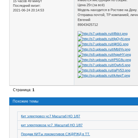
Имеется инструкция по сборке.
15 часов 49 минут
Цена 25т.(за всё)
Последний визит:
Модель находится в Ростове на Дону.
2021-06-24 20:14:53
Отправка почтой, ТР компанией, личн
Евгений
89043425712
Страница:
1
Похожие темы
Кит электровоз чс7 Масштаб НО 1/87
кит электровоза чс7 .Масштаб НО 1/87
Продам КИТы локомотивов СЖД/РЖД в ТТ.