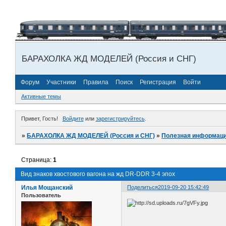
БАРАХОЛКА ЖД МОДЕЛЕЙ (Россия и СНГ)
Форум
Участники
Правила
Поиск
Регистрация
Войти
Активные темы
Привет, Гость!
Войдите
или
зарегистрируйтесь
.
»
БАРАХОЛКА ЖД МОДЕЛЕЙ (Россия и СНГ)
»
Полезная информаци
Страница:
1
Вид знаков хвостового вагона на жд DR-DDR 3-4 эпох
Илья Мощанский
Поделиться
2019-09-20 15:42:49
Пользователь