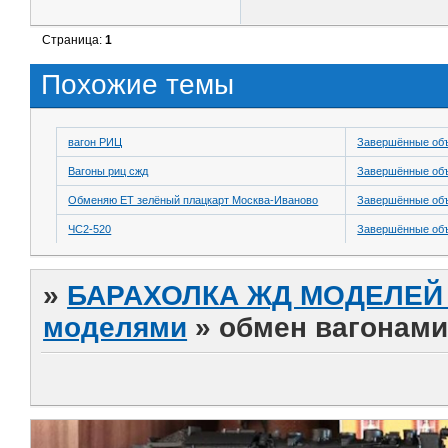
Страница:
1
Похожие темы
вагон РИЦ
Завершённые об
Вагоны риц сжд
Завершённые об
Обменяю ET зелёный плацкарт Москва-Иваново
Завершённые об
ЧС2-520
Завершённые об
»
БАРАХОЛКА ЖД МОДЕЛЕЙ (
моделями
»
обмен вагонам