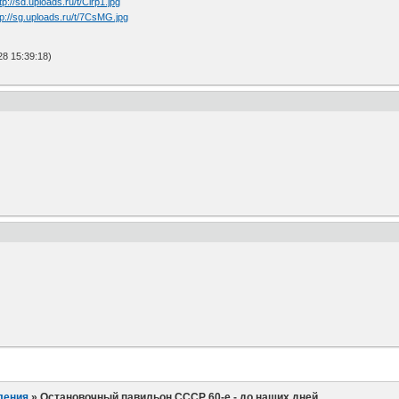
8 15:39:18)
ления
»
Остановочный павильон СССР 60-е - до наших дней