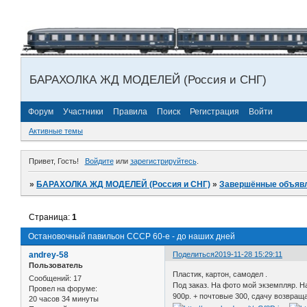
БАРАХОЛКА ЖД МОДЕЛЕЙ (Россия и СНГ)
Форум
Участники
Правила
Поиск
Регистрация
Войти
Активные темы
Привет, Гость!
Войдите
или
зарегистрируйтесь
.
»
БАРАХОЛКА ЖД МОДЕЛЕЙ (Россия и СНГ)
»
Завершённые объяв
Страница:
1
Остановочный павильон СССР 60-е - до наших дней
andrey-58
Поделиться
2019-11-28 15:29:11
Пользователь
Пластик, картон, самодел .
Сообщений:
17
Под заказ. На фото мой экземпляр. Н
Провел на форуме:
900р. + почтовые 300, сдачу возвраща
20 часов 34 минуты