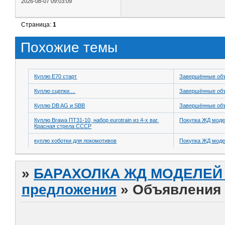
2026-08-07 09:03:09
Страница:
1
Похожие темы
Куплю Е70 старт
Завершённые об
Куплю сцепки....
Завершённые об
Куплю DB AG и SBB
Завершённые об
Куплю Brawa ПТ31-10, набор eurotrain из 4-х ваг.
Покупка ЖД моде
Красная стрела СССР
куплю хоботки для локомотивов
Покупка ЖД моде
»
БАРАХОЛКА ЖД МОДЕЛЕЙ (
предложения
»
Объявления 