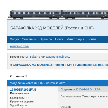
БАРАХОЛКА ЖД МОДЕЛЕЙ (Россия и СНГ)
Форум
Участники
Правила
Поиск
Регистрация
Войти
Активные темы
Привет, Гость!
Войдите
или
зарегистрируйтесь
.
»
БАРАХОЛКА ЖД МОДЕЛЕЙ (Россия и СНГ)
»
Завершённые объяв
Страница:
1
Модели на макет (м 1:87): легковые авто.
1949DDR1991FAN
Поделиться
2020-02-02 04:19:54
Пользователь
Господа коллеги! Тема закрыта за и
Сообщений:
87
Провел на форуме:
3 дня 8 часов
DELETE