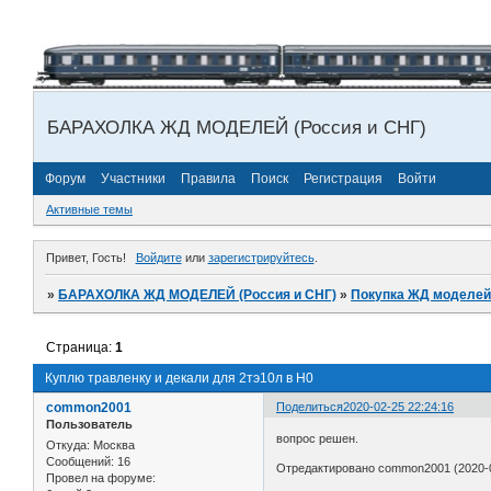
БАРАХОЛКА ЖД МОДЕЛЕЙ (Россия и СНГ)
Форум
Участники
Правила
Поиск
Регистрация
Войти
Активные темы
Привет, Гость!
Войдите
или
зарегистрируйтесь
.
»
БАРАХОЛКА ЖД МОДЕЛЕЙ (Россия и СНГ)
»
Покупка ЖД моделей
Страница:
1
Куплю травленку и декали для 2тэ10л в H0
common2001
Поделиться
2020-02-25 22:24:16
Пользователь
вопрос решен.
Откуда:
Москва
Сообщений:
16
Отредактировано common2001 (2020-0
Провел на форуме: