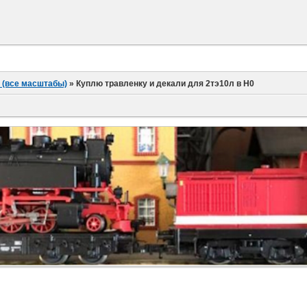
 (все масштабы)
»
Куплю травленку и декали для 2тэ10л в H0