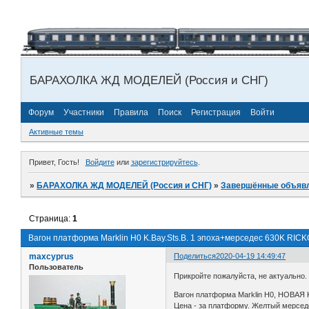
БАРАХОЛКА ЖД МОДЕЛЕЙ (Россия и СНГ)
Форум
Участники
Правила
Поиск
Регистрация
Войти
Активные темы
Привет, Гость!
Войдите
или
зарегистрируйтесь
.
»
БАРАХОЛКА ЖД МОДЕЛЕЙ (Россия и СНГ)
»
Завершённые объяв
Страница:
1
Вагон платформа Marklin H0 K.Bay.Sts.B. 1 эпоха+мерседес 630K RICK
maxcyprus
Поделиться
2020-04-19 14:49:47
Пользователь
Прикройте пожалуйста, не актуально.
Вагон платформа Marklin H0, НОВАЯ K
Цена - за платформу. Желтый мерсед