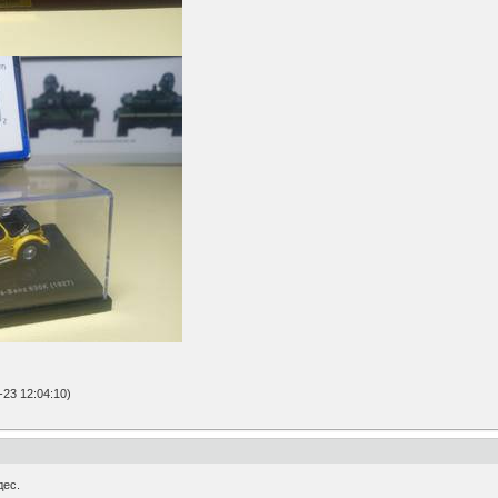
23 12:04:10)
дес.