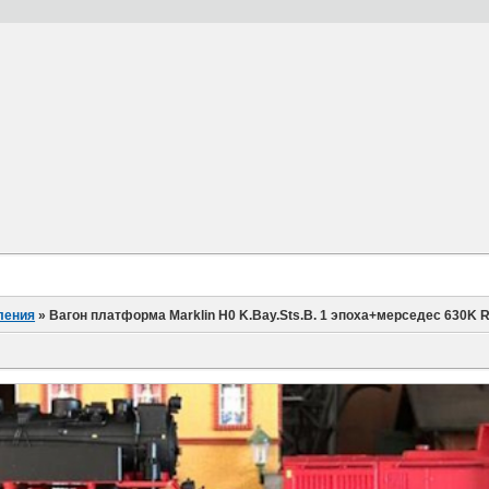
ления
»
Вагон платформа Marklin H0 K.Bay.Sts.B. 1 эпоха+мерседес 630K 