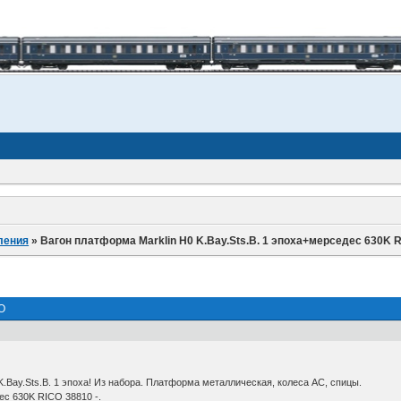
ления
»
Вагон платформа Marklin H0 K.Bay.Sts.B. 1 эпоха+мерседес 630K 
O
.Bay.Sts.B. 1 эпоха! Из набора. Платформа металлическая, колеса АС, спицы.
ес 630K RICO 38810 -.