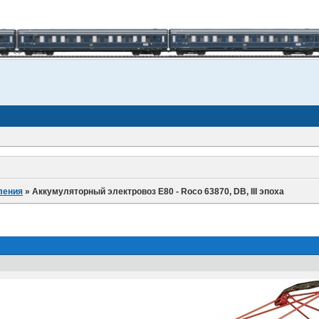
ления
»
Аккумуляторный электровоз E80 - Roco 63870, DB, III эпоха