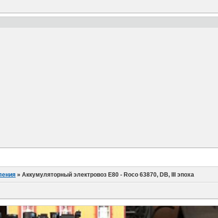
!
ления
»
Аккумуляторный электровоз E80 - Roco 63870, DB, III эпоха