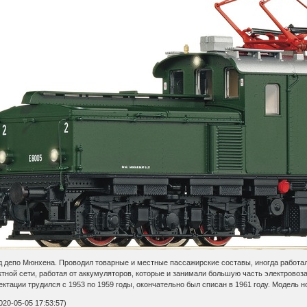
 депо Мюнхена. Проводил товарные и местные пассажирские составы, иногда работал 
ктной сети, работая от аккумуляторов, которые и занимали большую часть электровоза
ктации трудился с 1953 по 1959 годы, окончательно был списан в 1961 году. Модель но
20-05-05 17:53:57)