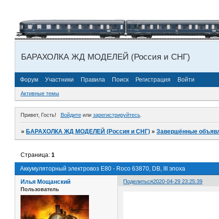
БАРАХОЛКА ЖД МОДЕЛЕЙ (Россия и СНГ)
Форум
Участники
Правила
Поиск
Регистрация
Войти
Активные темы
Привет, Гость!
Войдите
или
зарегистрируйтесь
.
»
БАРАХОЛКА ЖД МОДЕЛЕЙ (Россия и СНГ)
»
Завершённые объяв
Страница:
1
Аккумуляторный электровоз E80 - Roco 63870, DB, III эпоха
Илья Мощанский
Поделиться
2020-04-29 23:25:39
Пользователь