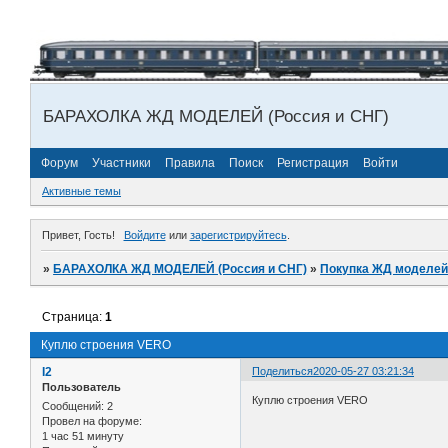
БАРАХОЛКА ЖД МОДЕЛЕЙ (Россия и СНГ)
Форум
Участники
Правила
Поиск
Регистрация
Войти
Активные темы
Привет, Гость!
Войдите
или
зарегистрируйтесь
.
»
БАРАХОЛКА ЖД МОДЕЛЕЙ (Россия и СНГ)
»
Покупка ЖД моделей
Страница:
1
Куплю строения VERO
I2
Поделиться
2020-05-27 03:21:34
Пользователь
Куплю строения VERO
Сообщений:
2
Провел на форуме:
1 час 51 минуту