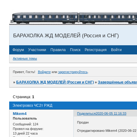
БАРАХОЛКА ЖД МОДЕЛЕЙ (Россия и СНГ)
Форум
Участники
Правила
Поиск
Регистрация
Войти
Активные темы
Привет, Гость!
Войдите
или
зарегистрируйтесь
.
»
БАРАХОЛКА ЖД МОДЕЛЕЙ (Россия и СНГ)
»
Завершённые объяв
Страница:
1
Электровоз ЧС2т РЖД
Mikem4
Поделиться
2020-06-05 11:16:33
Пользователь
Продан
Сообщений:
124
Провел на форуме:
Отредактировано Mikem4 (2020-06-22 
13 дней 22 часа