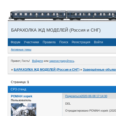
БАРАХОЛКА ЖД МОДЕЛЕЙ (Россия и СНГ)
Форум
Участники
Правила
Поиск
Регистрация
Войти
Активные темы
Привет, Гость!
Войдите
или
зарегистрируйтесь
.
»
БАРАХОЛКА ЖД МОДЕЛЕЙ (Россия и СНГ)
»
Завершённые объяв
Страница:
1
СР3 стенд
POMAH xopek
Поделиться
2020-06-08 17:14:30
Пользователь
DEL
Отредактировано POMAH xopek (2020-