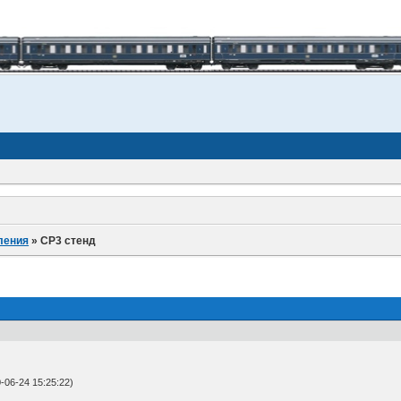
ления
»
СР3 стенд
06-24 15:25:22)