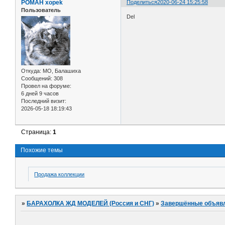
POMAH xopek
Поделиться
2020-06-24 15:25:58
Пользователь
Del
Откуда:
МО, Балашиха
Сообщений:
308
Провел на форуме:
6 дней 9 часов
Последний визит:
2026-05-18 18:19:43
Страница:
1
Похожие темы
Продажа коллекции
»
БАРАХОЛКА ЖД МОДЕЛЕЙ (Россия и СНГ)
»
Завершённые объяв