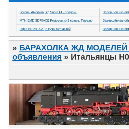
Вагоны Америка, жд Santa FE, продам.
Завершённые об
MTH EMD SD70ACE Protosound-3 новые. Продаю
Завершённые об
Liliput BR 84 002 , и куча запчастей
Завершённые об
»
БАРАХОЛКА ЖД МОДЕЛЕЙ (
объявления
»
Итальянцы Н