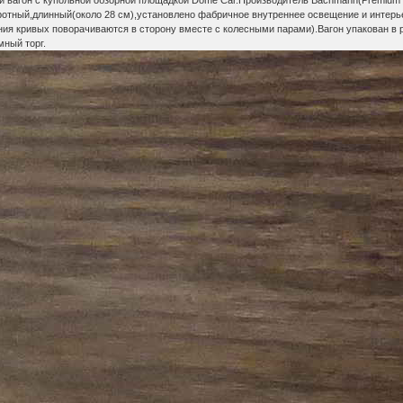
гон с купольной обзорной площадкой Dome Car.Производитель Bachmann(Premium Silve
отный,длинный(около 28 см),установлено фабричное внутреннее освещение и интерье
ия кривых поворачиваются в сторону вместе с колесными парами).Вагон упакован в 
мный торг.