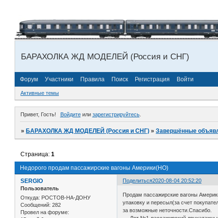
БАРАХОЛКА ЖД МОДЕЛЕЙ (Россия и СНГ)
Форум
Участники
Правила
Поиск
Регистрация
Войти
Активные темы
Привет, Гость!
Войдите
или
зарегистрируйтесь
.
»
БАРАХОЛКА ЖД МОДЕЛЕЙ (Россия и СНГ)
»
Завершённые объяв
Страница:
1
Недорого продам пассажирские вагоны Америки(HO)
SERGIO
Поделиться
2020-08-04 20:52:20
Пользователь
Продам пассажирские вагоны Америки
Откуда:
РОСТОВ-НА-ДОНУ
упаковку и пересыл(за счет покупате
Сообщений:
282
за возможные неточности.Спасибо.
Провел на форуме: