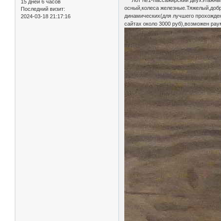
Лот №1-пассажирский двухэтажный ва
15 дней 6 часов
осный,колеса железные.Тяжелый,добр
Последний визит:
динамических(для лучшего прохожден
2024-03-18 21:17:16
сайтах около 3000 руб),возможен рау