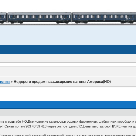
ления
»
Недорого продам пассажирские вагоны Америки(HO)
 в масштабе НО.Все новое,не каталось,в родных фирменных фабричных коробках и 
ля).Связь по тел.903 43 39 413,через эл.почту,или ЛС.Цены выставляю НИЖЕ,чем на 