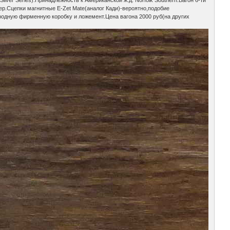
r Series).Принадлежность к Американской ж.д. Norfolk Southern.Вагон 6-ти
р.Сцепки магнитные E-Zet Mate(аналог Кади)-вероятно,подобие
родную фирменную коробку и ложемент.Цена вагона 2000 руб(на других