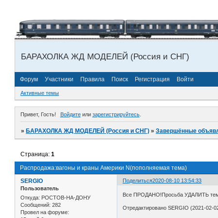
БАРАХОЛКА ЖД МОДЕЛЕЙ (Россия и СНГ)
Форум
Участники
Правила
Поиск
Регистрация
Войти
Активные темы
Привет, Гость!
Войдите
или
зарегистрируйтесь
.
»
БАРАХОЛКА ЖД МОДЕЛЕЙ (Россия и СНГ)
»
Завершённые объяв
Страница:
1
Распродажа:вагоны и краны Америки N(пополняемая тема)
SERGIO
Поделиться
2020-08-10 13:54:33
Пользователь
Все ПРОДАНО!Просьба УДАЛИТЬ тем
Откуда:
РОСТОВ-НА-ДОНУ
Сообщений:
282
Отредактировано SERGIO (2021-02-02
Провел на форуме: