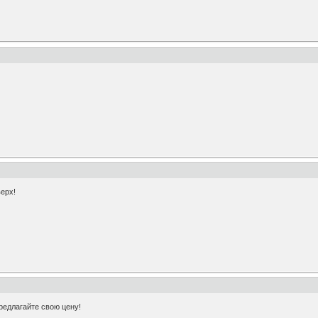
ерх!
длагайте свою цену!