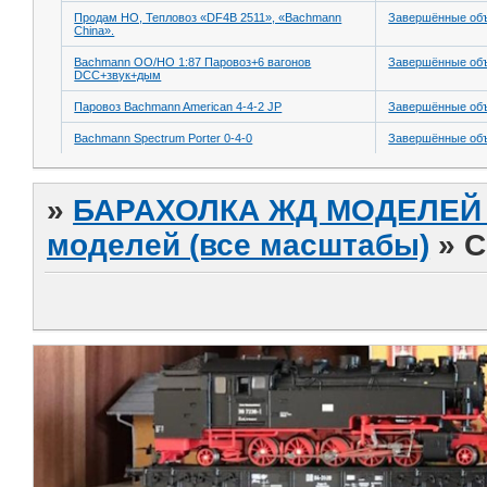
Продам НО, Тепловоз «DF4B 2511», «Bachmann
Завершённые об
China».
Bachmann OO/HO 1:87 Паровоз+6 вагонов
Завершённые об
DCC+звук+дым
Паровоз Bachmann American 4-4-2 JP
Завершённые об
Bachmann Spectrum Porter 0-4-0
Завершённые об
»
БАРАХОЛКА ЖД МОДЕЛЕЙ (
моделей (все масштабы)
»
С