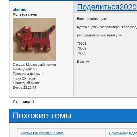
Поделиться
2020
abormot
Пользователь
Всех приветствую!
Куплю сцепки типоразмера N произв
рассматриваемые артикулы:
78501
78502
78503
В личку.
Откуда:
Московский регион
Сообщений:
155
Провел на форуме:
4 дня 20 часов
Последний визит:
Вчера 23:22:44
Страница:
1
Похожие темы
Сцепка Bachmann E-Z Mate
Покупка ЖД моде