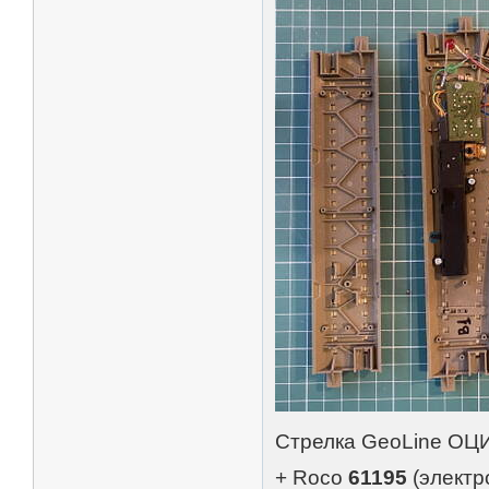
Стрелка GeoLine О
+ Roco
61195
(элект