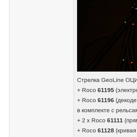
Стрелка GeoLine О
+ Roco
61195
(элект
+ Roco
61196
(декод
в комплекте с рельса
+ 2 х Roco
61111
(пря
+ Roco
61128
(кривая