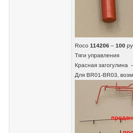
Roco
114206
–
100
ру
Тяги управления
Красная загогулина 
Для BR01-BR03, возм