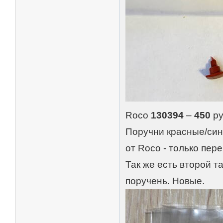
Roco
130394
–
450
ру
Поручни красные/си
от Roco - только пере
Так же есть второй т
поручень. Новые.