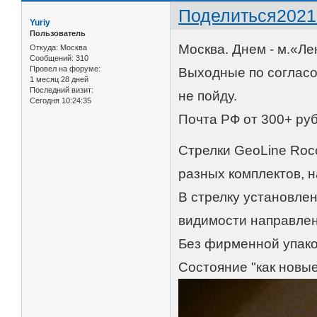
Поделиться
2021
Yuriy
Пользователь
Москва. Днем - м.«Ле
Откуда:
Москва
Сообщений:
310
Провел на форуме:
Выходные по согласов
1 месяц 28 дней
Последний визит:
не пойду.
Сегодня 10:24:35
Почта РФ от 300+ руб
Стрелки GeoLine Ro
разных комплектов, 
В стрелку установлен
видимости направлен
Без фирменной упаков
Состояние "как новые