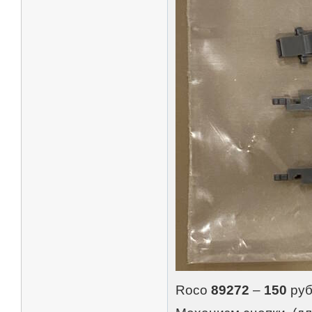
Roco
89272
–
150
руб