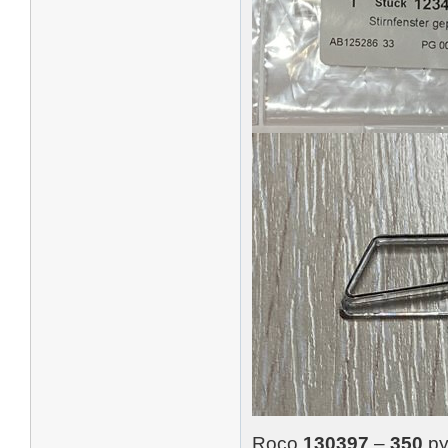
Roco
130397
–
350
ру