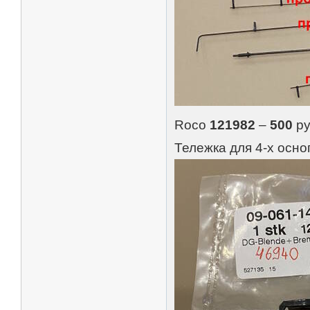
Roco
121982
–
500
ру
Тележка для 4-х осно