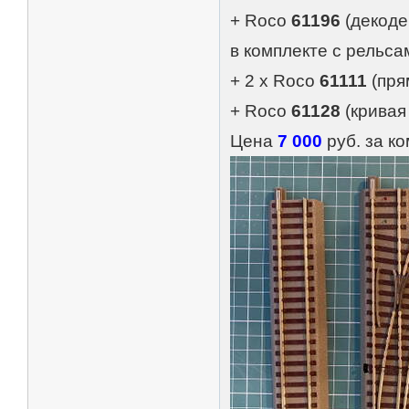
+ Roco
61196
(декод
в комплекте с рельса
+ 2 х Roco
61111
(пря
+ Roco
61128
(кривая
Цена
7 000
руб. за ко