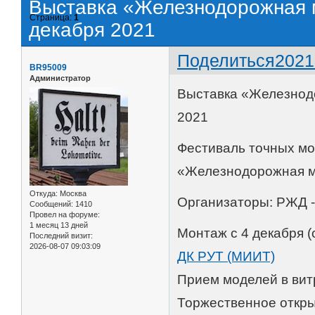
Выставка «Железнодорожная м
Страница:
1
декабря 2021
Поделиться
2021
BR95009
Администратор
Выставка «Железнодо
2021
Фестиваль точных мо
«Железнодорожная м
Откуда:
Москва
Организаторы: РЖД 
Сообщений:
1410
Провел на форуме:
1 месяц 13 дней
Монтаж с 4 декабря (
Последний визит:
2026-08-07 09:03:09
ДК РУТ (МИИТ)
Прием моделей в витр
Торжественное откры